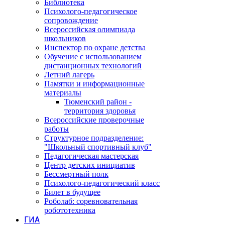
Библиотека
Психолого-педагогическое
сопровождение
Всероссийская олимпиада
школьников
Инспектор по охране детства
Обучение с использованием
дистанционных технологий
Летний лагерь
Памятки и информационные
материалы
Тюменский район -
территория здоровья
Всероссийские проверочные
работы
Структурное подразделение:
"Школьный спортивный клуб"
Педагогическая мастерская
Центр детских инициатив
Бессмертный полк
Психолого-педагогический класс
Билет в будущее
Роболаб: соревновательная
робототехника
ГИА