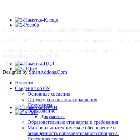
© 2017-
2026, Официальный сайт МАОУ Успенской СОШ . Все права за
© 2017-
2026, Сайт является частью Интернет-портала отрасли образо
625049, Тюменский район, с. Успенка, ул. Коммунаров, 3
тел. 8 (3452) 726-083, 726-396
usp@obraz-tmr.ru
Designed by
SmartAddons.Com
Новости
Сведения об ОУ
Основные сведения
Структура и органы управления
Документы
Образование
Документы
Образовательные стандарты и требования
Материально-техническое обеспечение и
оснащенность образовательного процесса.
Доступная среда