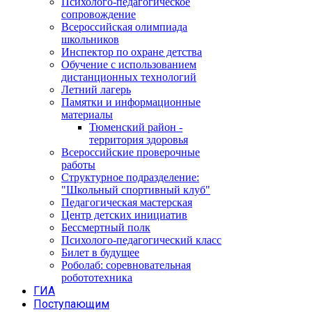
Психолого-педагогическое
сопровождение
Всероссийская олимпиада
школьников
Инспектор по охране детства
Обучение с использованием
дистанционных технологий
Летний лагерь
Памятки и информационные
материалы
Тюменский район -
территория здоровья
Всероссийские проверочные
работы
Структурное подразделение:
"Школьный спортивный клуб"
Педагогическая мастерская
Центр детских инициатив
Бессмертный полк
Психолого-педагогический класс
Билет в будущее
Роболаб: соревновательная
робототехника
ГИА
Поступающим