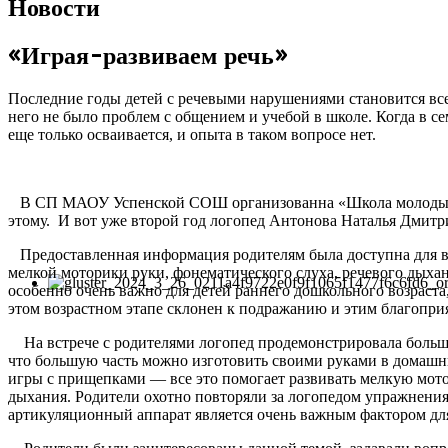
Новости
«Играя-развиваем речь»
Последние годы детей с речевыми нарушениями становится все
него не было проблем с общением и учебой в школе. Когда в се
еще только осваивается, и опыта в таком вопросе нет.
В СП МАОУ Успенской СОШ организованна «Школа молодых роди
этому. И вот уже второй год логопед Антонова Наталья Дмитрие
Предоставленная информация родителям была доступна для во
мелкой моторики руки, фонематического слуха, речевого дыха
особенно очень важно для детей раннего дошкольного возраста
этом возрастном этапе склонен к подражанию и этим благопри
На встрече с родителями логопед продемонстрировала большо
что большую часть можно изготовить своими руками в домашни
игры с прищепками — все это помогает развивать мелкую мот
дыхания. Родители охотно повторяли за логопедом упражнени
артикуляционный аппарат является очень важным фактором дл