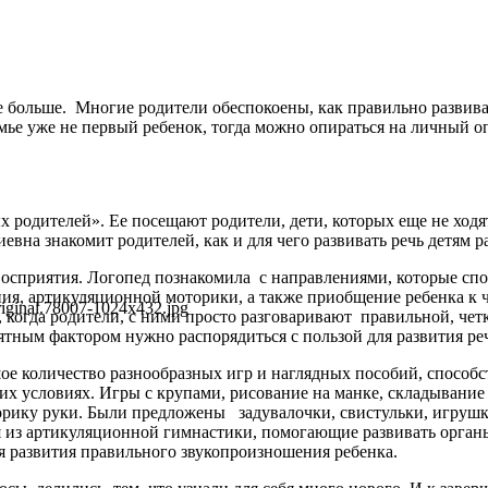
 больше. Многие родители обеспокоены, как правильно развиват
мье уже не первый ребенок, тогда можно опираться на личный опы
телей». Ее посещают родители, дети, которых еще не ходят в 
вна знакомит родителей, как и для чего развивать речь детям р
сприятия. Логопед познакомила с направлениями, которые спо
ния, артикуляционной моторики, а также приобщение ребенка к
, когда родители, с ними просто разговаривают правильной, чет
ятным фактором нужно распорядиться с пользой для развития ре
е количество разнообразных игр и наглядных пособий, способс
х условиях. Игры с крупами, рисование на манке, складывание 
орику руки. Были предложены задувалочки, свистульки, игрушк
я из артикуляционной гимнастики, помогающие развивать орган
я развития правильного звукопроизношения ребенка.