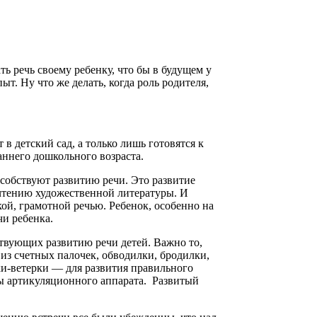
ь речь своему ребенку, что бы в будущем у
т. Ну что же делать, когда роль родителя,
детский сад, а только лишь готовятся к
аннего дошкольного возраста.
собствуют развитию речи. Это развитие
 чтению художественной литературы. И
кой, грамотной речью. Ребенок, особенно на
чи ребенка.
твующих развитию речи детей. Важно то,
из счетных палочек, обводилки, бродилки,
и-ветерки — для развития правильного
ы артикуляционного аппарата. Развитый