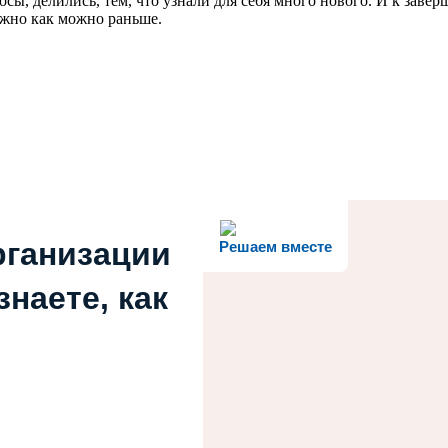
ы, делились, тем, что узнали для себя много нового. И к заве
ужно как можно раньше.
рганизации
Решаем вместе
наете, как